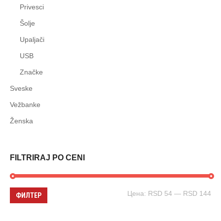
Privesci
Šolje
Upaljači
USB
Značke
Sveske
Vežbanke
Ženska
FILTRIRAJ PO CENI
Цена:
RSD 54
—
RSD 144
ФИЛТЕР