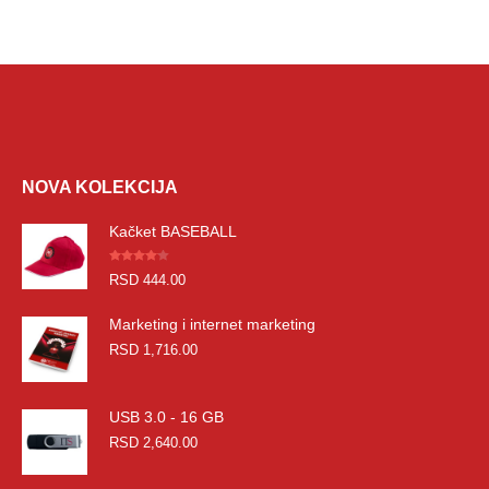
NOVA KOLEKCIJA
Kačket BASEBALL
Оцењено
RSD
444.00
4.00
од 5
Marketing i internet marketing
RSD
1,716.00
USB 3.0 - 16 GB
RSD
2,640.00