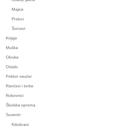
Majice
Prsluci
Šorcevi
Knjige
Muška
Olovke
Ostalo
Poklon vaučer
Rančevi i torbe
Rokovnici
Školska oprema
Suveniri
Kišobrani