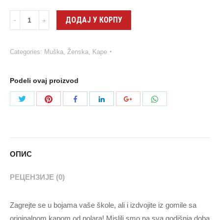
Quantity
ДОДАЈ У КОРПУ
Categories:
Muška
,
Ženska
,
Kape
Podeli ovaj proizvod
Share
Share
Share
Share
Share
Share
with
with
with
with
with
with
Twitter
Pinterest
WhatsApp
Facebook
LinkedIn
Google+
ОПИС
РЕЦЕНЗИЈЕ (0)
Zagrejte se u bojama vaše škole, ali i izdvojite iz gomile sa
originalnom kapom od polara! Mislili smo na sva godišnja doba