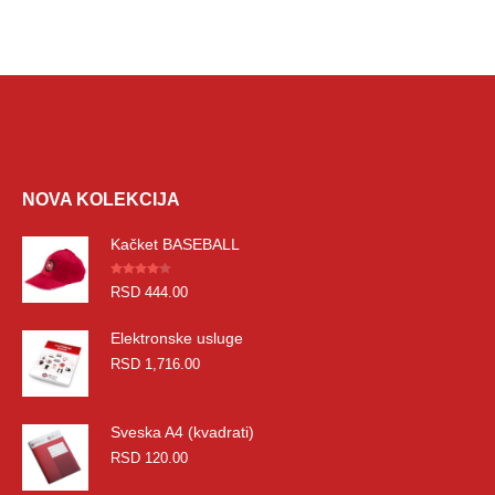
NOVA KOLEKCIJA
Kačket BASEBALL
Оцењено
RSD
444.00
4.00
од 5
Elektronske usluge
RSD
1,716.00
Sveska A4 (kvadrati)
RSD
120.00