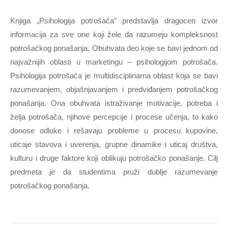
Knjiga „Psihologija potrošača” predstavlja dragocen izvor
informacija za sve one koji žele da razumeju kompleksnost
potrošačkog ponašanja. Obuhvata deo koje se bavi jednom od
najvažnijih oblasti u marketingu – psihologijom potrošača.
Psihologija potrošača je multidisciplinarna oblast koja se bavi
razumevanjem, objašnjavanjem i predviđanjem potrošačkog
ponašanja. Ona obuhvata istraživanje motivacije, potreba i
želja potrošača, njihove percepcije i procese učenja, to kako
donose odluke i rešavaju probleme u procesu kupovine,
uticaje stavova i uverenja, grupne dinamike i uticaj društva,
kulturu i druge faktore koji oblikuju potrošačko ponašanje. Cilj
predmeta je da studentima pruži dublje razumevanje
potrošačkog ponašanja.