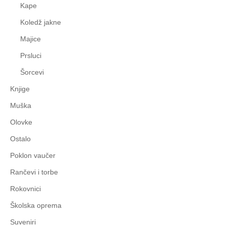
Kape
Koledž jakne
Majice
Prsluci
Šorcevi
Knjige
Muška
Olovke
Ostalo
Poklon vaučer
Rančevi i torbe
Rokovnici
Školska oprema
Suveniri