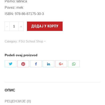
Pismo: latinica
Povez: mek
ISBN: 978-86-87175-30-3
Quantity
ДОДАЈ У КОРПУ
Category:
FSU School Shop
Podeli ovaj proizvod
Share
Share
Share
Share
Share
Share
with
with
with
with
with
with
Twitter
Pinterest
WhatsApp
Facebook
LinkedIn
Google+
ОПИС
РЕЦЕНЗИЈЕ (0)