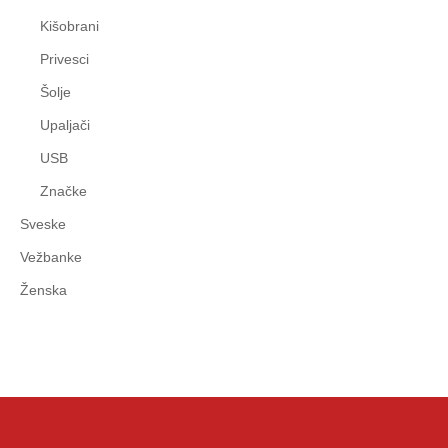
Kišobrani
Privesci
Šolje
Upaljači
USB
Značke
Sveske
Vežbanke
Ženska