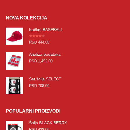
NOVA KOLEKCIJA
Kačket BASEBALL
Оцењено
RSD
444.00
4.00
од 5
Analiza podataka
RSD
1,452.00
Set šolja SELECT
RSD
708.00
POPULARNI PROIZVODI
Šolja BLACK BERRY
RSD
432.00