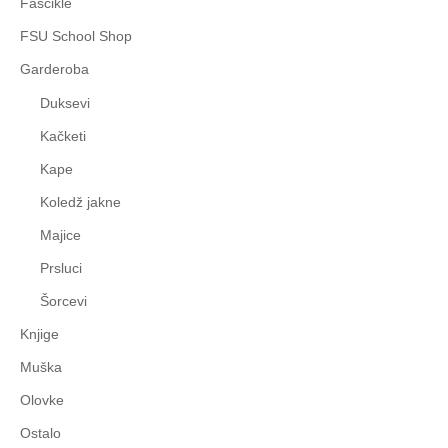
Fascikle
FSU School Shop
Garderoba
Duksevi
Kačketi
Kape
Koledž jakne
Majice
Prsluci
Šorcevi
Knjige
Muška
Olovke
Ostalo