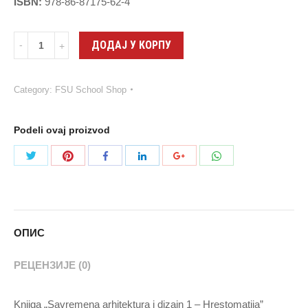
ISBN:
978-86-87175-62-4
Quantity
ДОДАЈ У КОРПУ
Category:
FSU School Shop
Podeli ovaj proizvod
Share
Share
Share
Share
Share
Share
with
with
with
with
with
with
Twitter
Pinterest
WhatsApp
Facebook
LinkedIn
Google+
ОПИС
РЕЦЕНЗИЈЕ (0)
Knjiga „Savremena arhitektura i dizajn 1 – Hrestomatija”