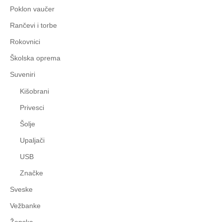
Poklon vaučer
Rančevi i torbe
Rokovnici
Školska oprema
Suveniri
Kišobrani
Privesci
Šolje
Upaljači
USB
Značke
Sveske
Vežbanke
Ženska