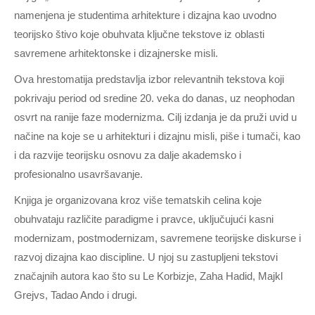
namenjena je studentima arhitekture i dizajna kao uvodno
teorijsko štivo koje obuhvata ključne tekstove iz oblasti
savremene arhitektonske i dizajnerske misli.
Ova hrestomatija predstavlja izbor relevantnih tekstova koji
pokrivaju period od sredine 20. veka do danas, uz neophodan
osvrt na ranije faze modernizma. Cilj izdanja je da pruži uvid u
načine na koje se u arhitekturi i dizajnu misli, piše i tumači, kao
i da razvije teorijsku osnovu za dalje akademsko i
profesionalno usavršavanje.
Knjiga je organizovana kroz više tematskih celina koje
obuhvataju različite paradigme i pravce, uključujući kasni
modernizam, postmodernizam, savremene teorijske diskurse i
razvoj dizajna kao discipline. U njoj su zastupljeni tekstovi
značajnih autora kao što su Le Korbizje, Zaha Hadid, Majkl
Grejvs, Tadao Ando i drugi.