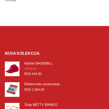
NOVA KOLEKCIJA
Kačket BASEBALL
Оцењено
RSD
444.00
4.00
од 5
Elektronsko poslovanje
RSD
1,584.00
Šolja BETTY BIANCO